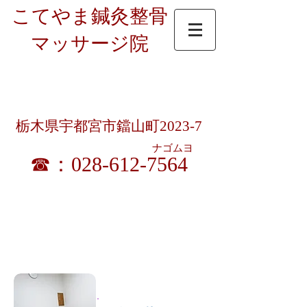
こてやま鍼灸整骨
マッサージ院
受付時間：9時～12時半/15時～19時半
​ 9時～18時（土曜昼休憩無）
休診日 ： 日曜・祝日（暦通り）
栃木県宇都宮市鐺山町2023-7
ナゴムヨ
☎：028-612-7564
​各種健康保険／交通事故／労災／生保／宇都宮市
はり・きゅう・マッサージ施術料助成券 取扱い