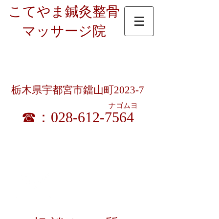
こてやま鍼灸整骨
マッサージ院
受付時間：9時～12時半/15時～19時半
​ 9時～18時（土曜昼休憩無）
休診日 ： 日曜・祝日（暦通り）
栃木県宇都宮市鐺山町2023-7
ナゴムヨ
☎：028-612-7564
​各種健康保険／交通事故／労災／生保／宇都宮市
はり・きゅう・マッサージ施術料助成券 取扱い
お問合せ