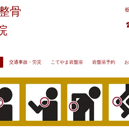
整骨
受付時間：9時～12時半/15時～19時半
​ 9時～18時（土曜昼休憩無）
休診日 ： 日曜・祝日（暦通り）
院
故／労災／生保／宇都宮市はり・きゅう・マッサ
交通事故・労災
こてやま岩盤浴
岩盤浴予約
お