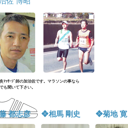
治佐 博昭
鍼灸ﾏｯｻｰｼﾞ師の加治佐です。マラソンの事なら
でも聞いて下さい。
藤 都志彦
❖相馬 剛史
❖菊地 寛