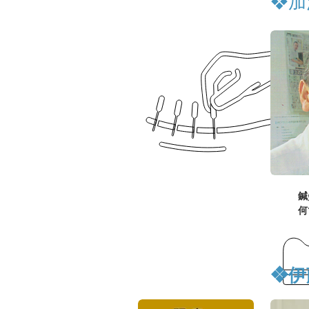
❖加
​
何
❖伊