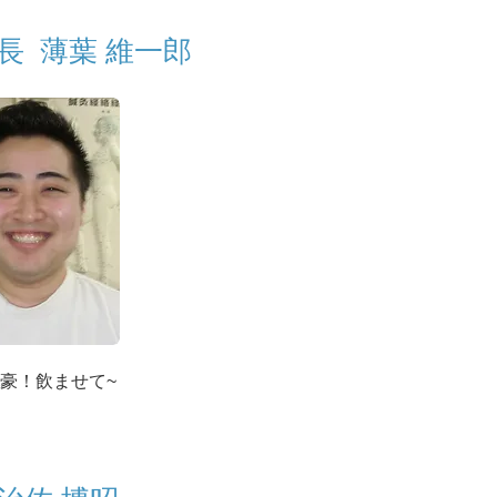
長 薄葉 維一郎
豪！飲ませて~