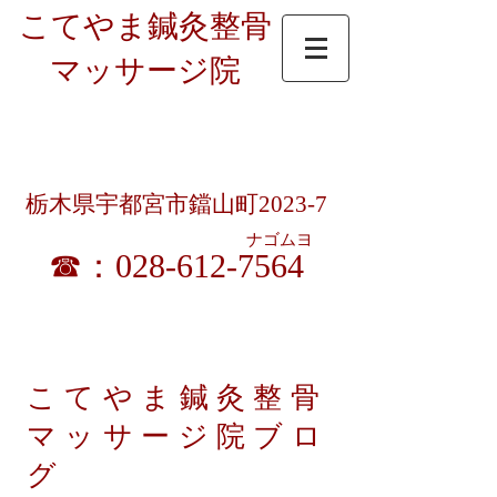
こてやま鍼灸整骨
マッサージ院
受付時間：9時～12時半/15時～19時半
​ 9時～18時（土曜昼休憩無）
休診日 ： 日曜・祝日（暦通り）
栃木県宇都宮市鐺山町2023-7
ナゴムヨ
☎：028-612-7564
​各種健康保険／交通事故／労災／生保／宇都宮市
はり・きゅう・マッサージ施術料助成券 取扱い
こてやま鍼灸整骨
マッサージ院ブロ
グ