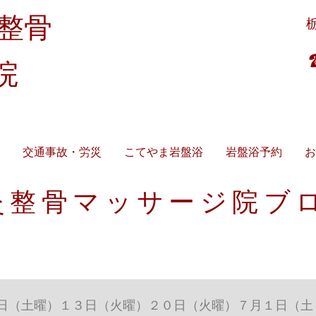
整骨
受付時間：9時～12時半/15時～19時半
​ 9時～18時（土曜昼休憩無）
休診日 ： 日曜・祝日（暦通り）
院
故／労災／生保／宇都宮市はり・きゅう・マッサ
交通事故・労災
こてやま岩盤浴
岩盤浴予約
お
灸整骨マッサージ院ブ
日（土曜）１３日（火曜）２０日（火曜）７月１日（土