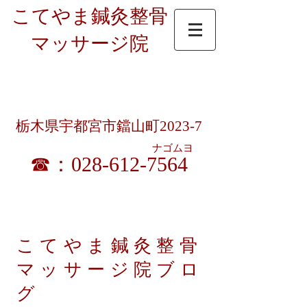
こてやま鍼灸整骨
マッサージ院
受付時間：9時～12時半/15時～19時半
​ 9時～18時（土曜昼休憩無）
休診日 ： 日曜・祝日（暦通り）
栃木県宇都宮市鐺山町2023-7
ナゴムヨ
☎：028-612-7564
​各種健康保険／交通事故／労災／生保／宇都宮市
はり・きゅう・マッサージ施術料助成券 取扱い
こてやま鍼灸整骨
マッサージ院ブロ
グ