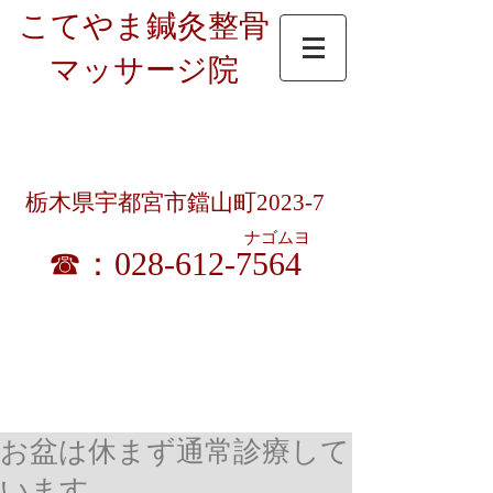
こてやま鍼灸整骨
マッサージ院
受付時間：9時～12時半/15時～19時半
​ 9時～18時（土曜昼休憩無）
休診日 ： 日曜・祝日（暦通り）
栃木県宇都宮市鐺山町2023-7
ナゴムヨ
☎：028-612-7564
​各種健康保険／交通事故／労災／生保／宇都宮市
はり・きゅう・マッサージ施術料助成券 取扱い
お盆は休まず通常診療して
います