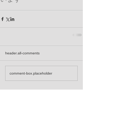
header.all-comments
comment-box.placeholder
お知らせ